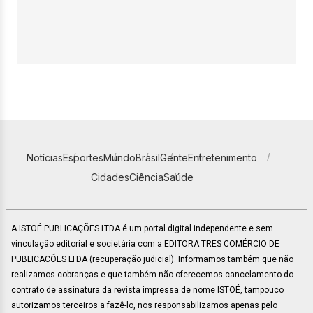
Notícias
Esportes
Mundo
Brasil
Gente
Entretenimento
Cidades
Ciência
Saúde
A ISTOÉ PUBLICAÇÕES LTDA é um portal digital independente e sem
vinculação editorial e societária com a EDITORA TRES COMÉRCIO DE
PUBLICACÕES LTDA (recuperação judicial). Informamos também que não
realizamos cobranças e que também não oferecemos cancelamento do
contrato de assinatura da revista impressa de nome ISTOÉ, tampouco
autorizamos terceiros a fazê-lo, nos responsabilizamos apenas pelo