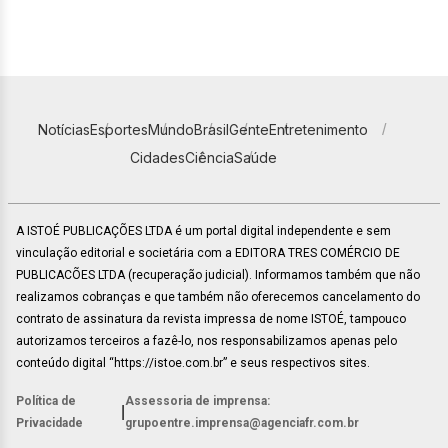
Notícias
Esportes
Mundo
Brasil
Gente
Entretenimento
Cidades
Ciência
Saúde
A ISTOÉ PUBLICAÇÕES LTDA é um portal digital independente e sem
vinculação editorial e societária com a EDITORA TRES COMÉRCIO DE
PUBLICACÕES LTDA (recuperação judicial). Informamos também que não
realizamos cobranças e que também não oferecemos cancelamento do
contrato de assinatura da revista impressa de nome ISTOÉ, tampouco
autorizamos terceiros a fazê-lo, nos responsabilizamos apenas pelo
conteúdo digital “https://istoe.com.br” e seus respectivos sites.
Política de
Assessoria de imprensa:
|
Privacidade
grupoentre.imprensa@agenciafr.com.br