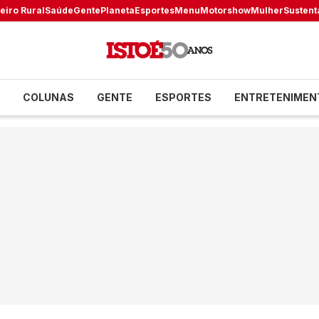
eiro Rural
Saúde
Gente
Planeta
Esportes
Menu
Motorshow
Mulher
Sustent
COLUNAS
GENTE
ESPORTES
ENTRETENIMEN