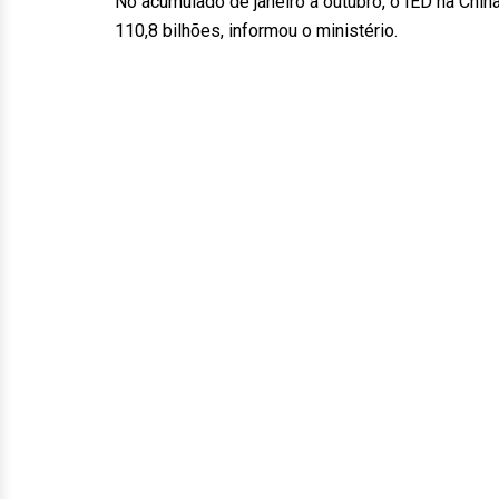
No acumulado de janeiro a outubro, o IED na Ch
110,8 bilhões, informou o ministério.