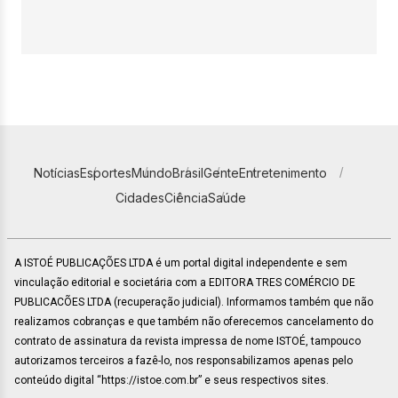
Notícias
Esportes
Mundo
Brasil
Gente
Entretenimento
Cidades
Ciência
Saúde
A ISTOÉ PUBLICAÇÕES LTDA é um portal digital independente e sem
vinculação editorial e societária com a EDITORA TRES COMÉRCIO DE
PUBLICACÕES LTDA (recuperação judicial). Informamos também que não
realizamos cobranças e que também não oferecemos cancelamento do
contrato de assinatura da revista impressa de nome ISTOÉ, tampouco
autorizamos terceiros a fazê-lo, nos responsabilizamos apenas pelo
conteúdo digital “https://istoe.com.br” e seus respectivos sites.