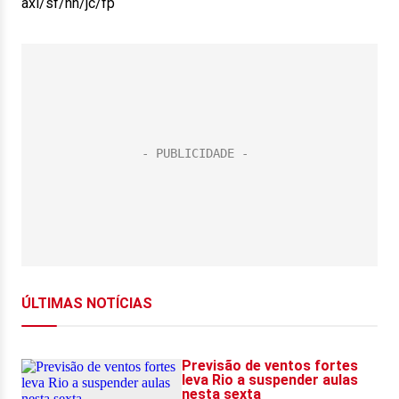
axl/sf/nn/jc/fp