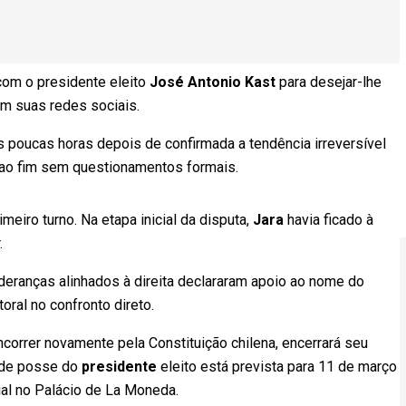
 com o presidente eleito
José Antonio Kast
para desejar-lhe
em suas redes sociais.
 poucas horas depois de confirmada a tendência irreversível
u ao fim sem questionamentos formais.
iro turno. Na etapa inicial da disputa,
Jara
havia ficado à
.
lideranças alinhados à direita declararam apoio ao nome do
oral no confronto direto.
ncorrer novamente pela Constituição chilena, encerrará seu
 de posse do
presidente
eleito está prevista para 11 de março
ial no Palácio de La Moneda.