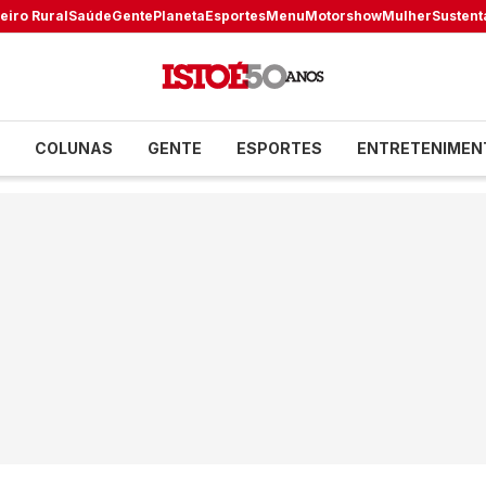
eiro Rural
Saúde
Gente
Planeta
Esportes
Menu
Motorshow
Mulher
Sustent
COLUNAS
GENTE
ESPORTES
ENTRETENIMEN