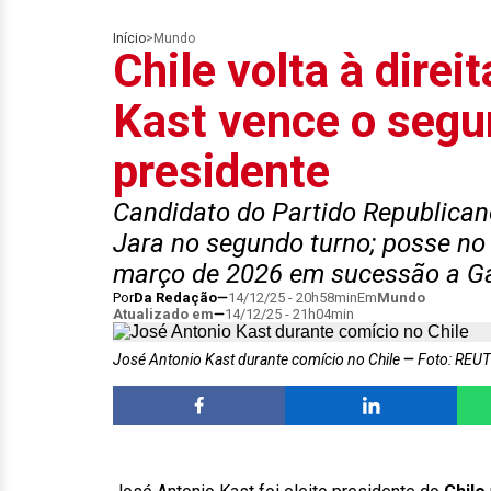
Início
>
Mundo
Chile volta à direi
Kast vence o segun
presidente
Candidato do Partido Republican
Jara no segundo turno; posse no
março de 2026 em sucessão a Ga
Por
Da Redação
14/12/25 - 20h58min
Em
Mundo
Atualizado em
14/12/25 - 21h04min
José Antonio Kast durante comício no Chile
Foto: REUT