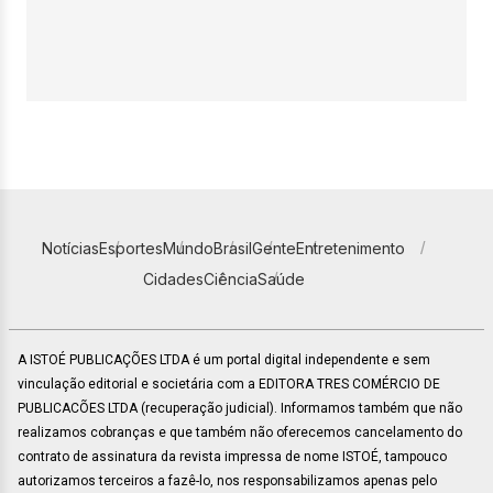
Notícias
Esportes
Mundo
Brasil
Gente
Entretenimento
Cidades
Ciência
Saúde
A ISTOÉ PUBLICAÇÕES LTDA é um portal digital independente e sem
vinculação editorial e societária com a EDITORA TRES COMÉRCIO DE
PUBLICACÕES LTDA (recuperação judicial). Informamos também que não
realizamos cobranças e que também não oferecemos cancelamento do
contrato de assinatura da revista impressa de nome ISTOÉ, tampouco
autorizamos terceiros a fazê-lo, nos responsabilizamos apenas pelo