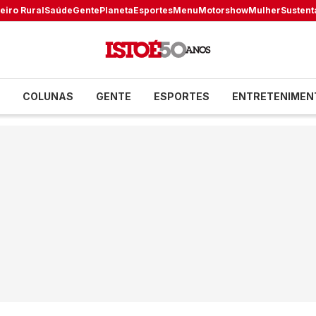
eiro Rural
Saúde
Gente
Planeta
Esportes
Menu
Motorshow
Mulher
Sustent
COLUNAS
GENTE
ESPORTES
ENTRETENIMEN