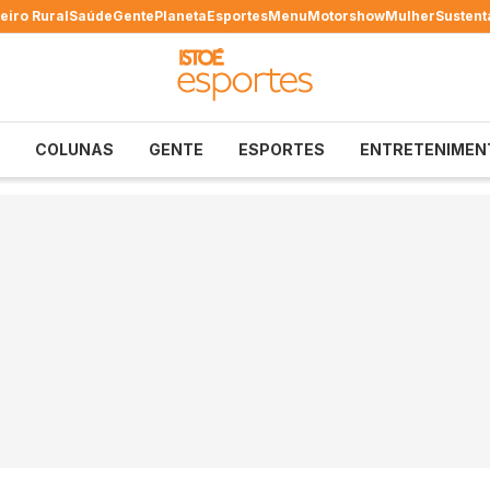
eiro Rural
Saúde
Gente
Planeta
Esportes
Menu
Motorshow
Mulher
Sustent
COLUNAS
GENTE
ESPORTES
ENTRETENIMEN