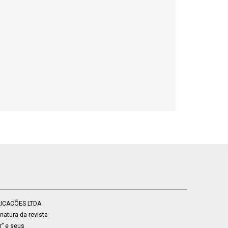
BLICACÕES LTDA
atura da revista
r” e seus