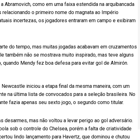
s a Abramovich, como em uma faixa estendida na arquibancada
as relacionando o primeiro nome do magnata ao Império
atuais incertezas, os jogadores entraram em campo e exibiram
r parte do tempo, mas muitas jogadas acabavam em cruzamentos
stle também não se mostrava muito inspirado, mas teve alguns
o, quando Mendy fez boa defesa para evitar gol de Almirón.
o Newcastle iniciou a etapa final da mesma maneira, com um
te na última lista de convocados para a seleção brasileira. No
ante fazia apenas seu sexto jogo, o segundo como titular.
s desarmes, mas não voltou a levar perigo ao gol adversário.
ola sob o controle do Chelsea, porém a falta de criatividade
acertou lindo lançamento para Havertz, que dominou e chutou