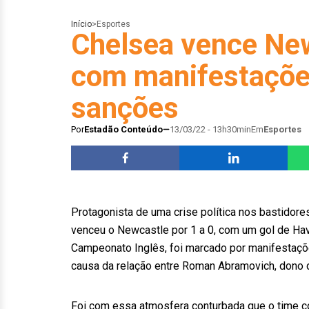
Início
>
Esportes
Chelsea vence Ne
com manifestações
sanções
Por
Estadão Conteúdo
13/03/22 - 13h30min
Em
Esportes
Protagonista de uma crise política nos bastidore
venceu o Newcastle por 1 a 0, com um gol de Have
Campeonato Inglês, foi marcado por manifestaçõ
causa da relação entre Roman Abramovich, dono d
Foi com essa atmosfera conturbada que o time 