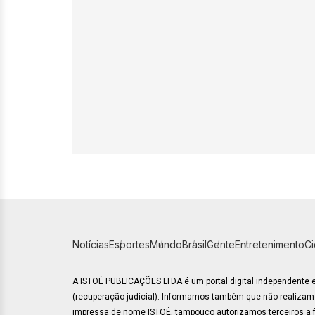
Notícias
Esportes
Mundo
Brasil
Gente
Entretenimento
C
A ISTOÉ PUBLICAÇÕES LTDA é um portal digital independente
(recuperação judicial). Informamos também que não realiza
impressa de nome ISTOÉ, tampouco autorizamos terceiros a fa