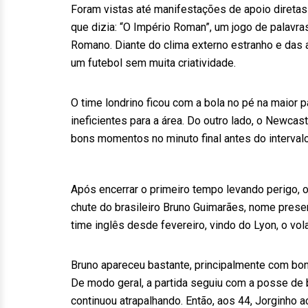
Foram vistas até manifestações de apoio direta
que dizia: “O Império Roman”, um jogo de palavr
Romano. Diante do clima externo estranho e das 
um futebol sem muita criatividade.
O time londrino ficou com a bola no pé na maio
ineficientes para a área. Do outro lado, o Newca
bons momentos no minuto final antes do interval
Após encerrar o primeiro tempo levando perigo, 
chute do brasileiro Bruno Guimarães, nome presen
time inglês desde fevereiro, vindo do Lyon, o vol
Bruno apareceu bastante, principalmente com bon
De modo geral, a partida seguiu com a posse de b
continuou atrapalhando. Então, aos 44, Jorginho 