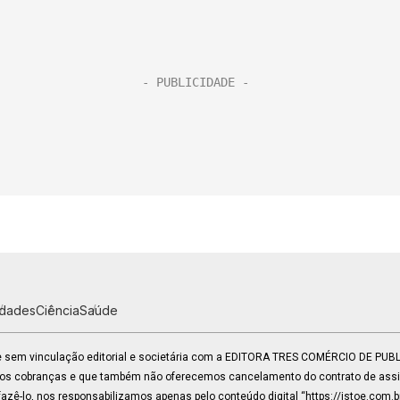
idades
Ciência
Saúde
 e sem vinculação editorial e societária com a EDITORA TRES COMÉRCIO DE PU
mos cobranças e que também não oferecemos cancelamento do contrato de assin
zê-lo, nos responsabilizamos apenas pelo conteúdo digital “https://istoe.com.b