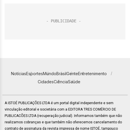
Notícias
Esportes
Mundo
Brasil
Gente
Entretenimento
Cidades
Ciência
Saúde
A ISTOÉ PUBLICAÇÕES LTDA é um portal digital independente e sem
vinculação editorial e societária com a EDITORA TRES COMÉRCIO DE
PUBLICACÕES LTDA (recuperação judicial). Informamos também que não
realizamos cobranças e que também não oferecemos cancelamento do
contrato de assinatura da revista impressa de nome ISTOÉ, tampouco