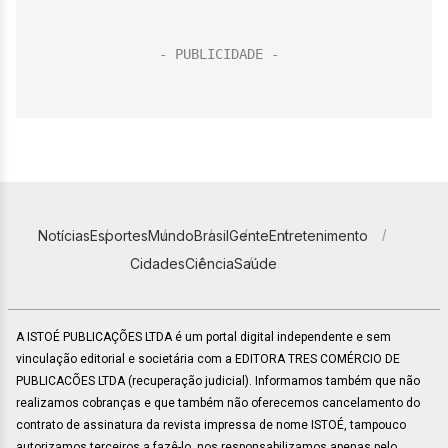
Notícias
Esportes
Mundo
Brasil
Gente
Entretenimento
Cidades
Ciência
Saúde
A ISTOÉ PUBLICAÇÕES LTDA é um portal digital independente e sem
vinculação editorial e societária com a EDITORA TRES COMÉRCIO DE
PUBLICACÕES LTDA (recuperação judicial). Informamos também que não
realizamos cobranças e que também não oferecemos cancelamento do
contrato de assinatura da revista impressa de nome ISTOÉ, tampouco
autorizamos terceiros a fazê-lo, nos responsabilizamos apenas pelo