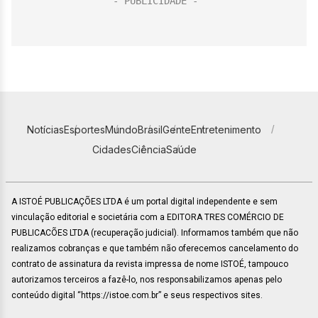
Notícias
Esportes
Mundo
Brasil
Gente
Entretenimento
Cidades
Ciência
Saúde
A ISTOÉ PUBLICAÇÕES LTDA é um portal digital independente e sem
vinculação editorial e societária com a EDITORA TRES COMÉRCIO DE
PUBLICACÕES LTDA (recuperação judicial). Informamos também que não
realizamos cobranças e que também não oferecemos cancelamento do
contrato de assinatura da revista impressa de nome ISTOÉ, tampouco
autorizamos terceiros a fazê-lo, nos responsabilizamos apenas pelo
conteúdo digital “https://istoe.com.br” e seus respectivos sites.