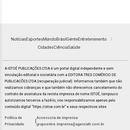
Notícias
Esportes
Mundo
Brasil
Gente
Entretenimento
Cidades
Ciência
Saúde
A ISTOÉ PUBLICAÇÕES LTDA é um portal digital independente e sem
vinculação editorial e societária com a EDITORA TRES COMÉRCIO DE
PUBLICACÕES LTDA (recuperação judicial). Informamos também que não
realizamos cobranças e que também não oferecemos cancelamento do
contrato de assinatura da revista impressa de nome ISTOÉ, tampouco
autorizamos terceiros a fazê-lo, nos responsabilizamos apenas pelo
conteúdo digital “https://istoe.com.br” e seus respectivos sites.
Política de
Assessoria de imprensa:
|
Privacidade
grupoentre.imprensa@agenciafr.com.br