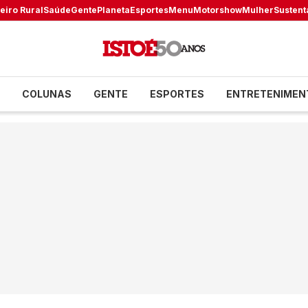
eiro Rural
Saúde
Gente
Planeta
Esportes
Menu
Motorshow
Mulher
Sustent
COLUNAS
GENTE
ESPORTES
ENTRETENIMEN