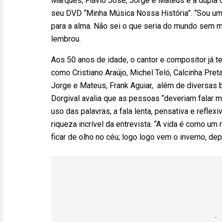
Marques, Flávio José, Jorge e Mateus e a dupla 
seu DVD “Minha Música Nossa História”. “Sou um
para a alma. Não sei o que seria do mundo sem m
lembrou.
Aos 50 anos de idade, o cantor e compositor já 
como Cristiano Araújo, Michel Teló, Calcinha Pret
Jorge e Mateus, Frank Aguiar, além de diversas 
Dorgival avalia que as pessoas “deveriam falar m
uso das palavras, a fala lenta, pensativa e refle
riqueza incrível da entrevista. “A vida é como um 
ficar de olho no céu; logo logo vem o inverno, depo