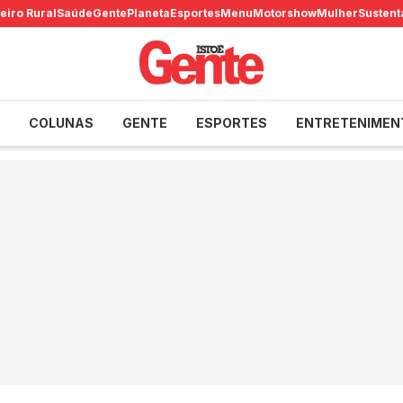
eiro Rural
Saúde
Gente
Planeta
Esportes
Menu
Motorshow
Mulher
Sustent
COLUNAS
GENTE
ESPORTES
ENTRETENIMEN