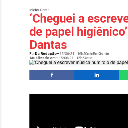
Início
>
Gente
‘Cheguei a escrev
de papel higiênico’
Dantas
Por
Da Redação
15/06/21 - 16h50min
Em
Gente
Atualizado em
15/06/21 - 16h54min