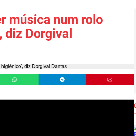
er música num rolo
, diz Dorgival