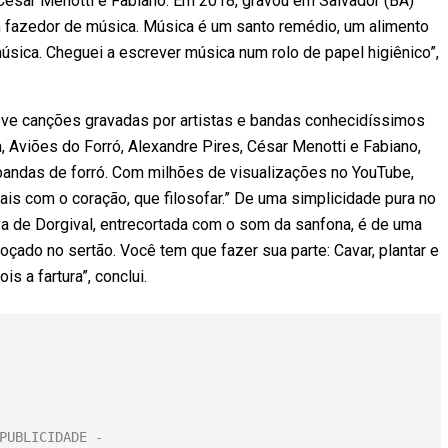
César Menotti e Fabiano. Em 2018, gravou em Salvador (BA)
 fazedor de música. Música é um santo remédio, um alimento
úsica. Cheguei a escrever música num rolo de papel higiênico”,
teve canções gravadas por artistas e bandas conhecidíssimos
a, Aviões do Forró, Alexandre Pires, César Menotti e Fabiano,
bandas de forró. Com milhões de visualizações no YouTube,
ais com o coração, que filosofar.” De uma simplicidade pura no
xiva de Dorgival, entrecortada com o som da sanfona, é de uma
roçado no sertão. Você tem que fazer sua parte: Cavar, plantar e
is a fartura”, conclui.