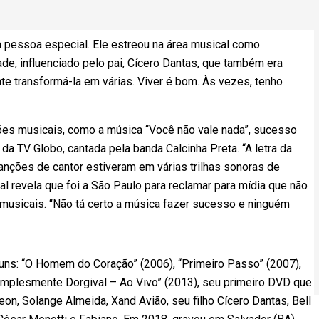
 pessoa especial. Ele estreou na área musical como
ade, influenciado pelo pai, Cícero Dantas, que também era
te transformá-la em várias. Viver é bom. Às vezes, tenho
ações musicais, como a música “Você não vale nada”, sucesso
 da TV Globo, cantada pela banda Calcinha Preta. “A letra da
canções de cantor estiveram em várias trilhas sonoras de
l revela que foi a São Paulo para reclamar para mídia que não
usicais. “Não tá certo a música fazer sucesso e ninguém
uns: “O Homem do Coração” (2006), “Primeiro Passo” (2007),
Simplesmente Dorgival – Ao Vivo” (2013), seu primeiro DVD que
n, Solange Almeida, Xand Avião, seu filho Cícero Dantas, Bell