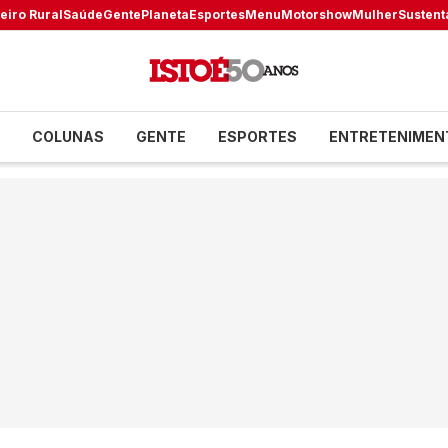
eiro Rural
Saúde
Gente
Planeta
Esportes
Menu
Motorshow
Mulher
Sustent
COLUNAS
GENTE
ESPORTES
ENTRETENIMEN