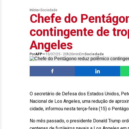
Início
>
Sociedade
Chefe do Pentágo
contingente de tr
Angeles
Por
AFP
15/07/25 - 20h26min
Em
Sociedade
O secretário de Defesa dos Estados Unidos, Pete
Nacional de Los Angeles, uma redução de aprox
cidade, informou nesta terça-feira (15) o Pentágo
No mês passado, o presidente Donald Trump orde
centenas de fuzileiros navais a Los Angeles em 