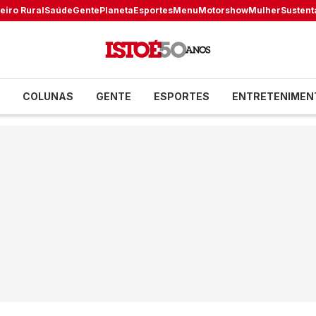
eiro Rural
Saúde
Gente
Planeta
Esportes
Menu
Motorshow
Mulher
Sustent
COLUNAS
GENTE
ESPORTES
ENTRETENIMEN