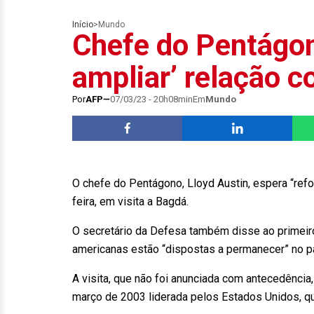
Início
>
Mundo
Chefe do Pentágon
ampliar’ relação c
Por
AFP
07/03/23 - 20h08min
Em
Mundo
O chefe do Pentágono, Lloyd Austin, espera “refor
feira, em visita a Bagdá.
O secretário da Defesa também disse ao primeir
americanas estão “dispostas a permanecer” no pa
A visita, que não foi anunciada com antecedência
março de 2003 liderada pelos Estados Unidos, q