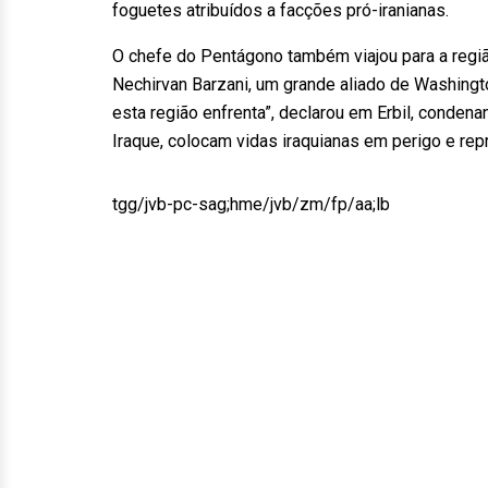
foguetes atribuídos a facções pró-iranianas.
O chefe do Pentágono também viajou para a regi
Nechirvan Barzani, um grande aliado de Washingto
esta região enfrenta”, declarou em Erbil, condena
Iraque, colocam vidas iraquianas em perigo e rep
tgg/jvb-pc-sag;hme/jvb/zm/fp/aa;lb