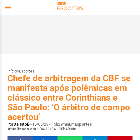
Início
>
Esportes
Chefe de arbitragem da CBF se
manifesta após polêmicas em
clássico entre Corinthians e
São Paulo: ‘O árbitro de campo
acertou’
Por
Da IstoÉ
16/05/23 - 15h29min
Em
Esportes
Atualizado em
04/11/24 - 08h48min