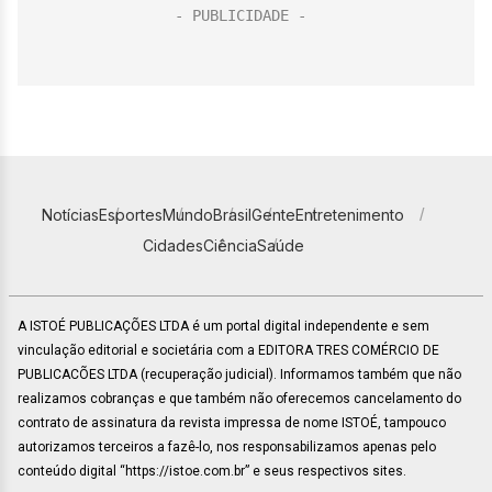
Notícias
Esportes
Mundo
Brasil
Gente
Entretenimento
Cidades
Ciência
Saúde
A ISTOÉ PUBLICAÇÕES LTDA é um portal digital independente e sem
vinculação editorial e societária com a EDITORA TRES COMÉRCIO DE
PUBLICACÕES LTDA (recuperação judicial). Informamos também que não
realizamos cobranças e que também não oferecemos cancelamento do
contrato de assinatura da revista impressa de nome ISTOÉ, tampouco
autorizamos terceiros a fazê-lo, nos responsabilizamos apenas pelo
conteúdo digital “https://istoe.com.br” e seus respectivos sites.