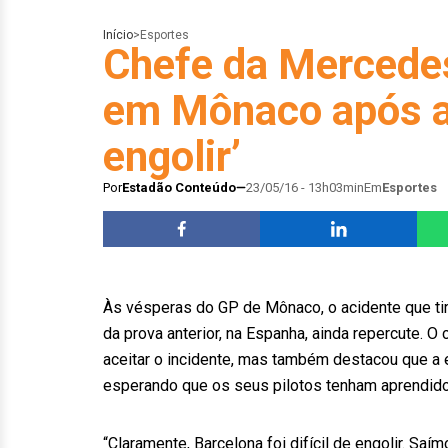
Início
>
Esportes
Chefe da Mercede
em Mônaco após aci
engolir’
Por
Estadão Conteúdo
23/05/16 - 13h03min
Em
Esportes
Às vésperas do GP de Mônaco, o acidente que tir
da prova anterior, na Espanha, ainda repercute. O 
aceitar o incidente, mas também destacou que a 
esperando que os seus pilotos tenham aprendido
“Claramente, Barcelona foi difícil de engolir. S