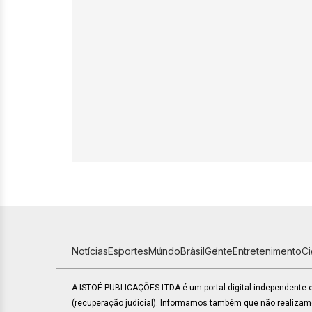
Notícias
Esportes
Mundo
Brasil
Gente
Entretenimento
C
A ISTOÉ PUBLICAÇÕES LTDA é um portal digital independente
(recuperação judicial). Informamos também que não realiza