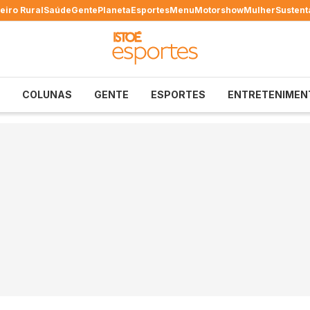
eiro Rural
Saúde
Gente
Planeta
Esportes
Menu
Motorshow
Mulher
Sustent
COLUNAS
GENTE
ESPORTES
ENTRETENIMEN