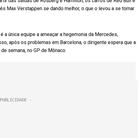
rtir das saídas de Rosberg e Hamilton, os carros de Red Bull e
ndês Max Verstappen se dando melhor, o que o levou a se tornar
ão é a única equipe a ameaçar a hegemonia da Mercedes,
sso, após os problemas em Barcelona, o dirigente espera que a
m de semana, no GP de Mônaco.