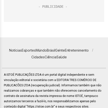
Notícias
Esportes
Mundo
Brasil
Gente
Entretenimento
Cidades
Ciência
Saúde
A ISTOÉ PUBLICAÇÕES LTDA é um portal digital independente e sem
vinculação editorial e societária com a EDITORA TRES COMÉRCIO DE
PUBLICACÕES LTDA (recuperação judicial). Informamos também que não
realizamos cobranças e que também não oferecemos cancelamento do
contrato de assinatura da revista impressa de nome ISTOÉ, tampouco
autorizamos terceiros a fazê-lo, nos responsabilizamos apenas pelo
conteúdo digital “https://istoe.com.br” e seus respectivos sites.