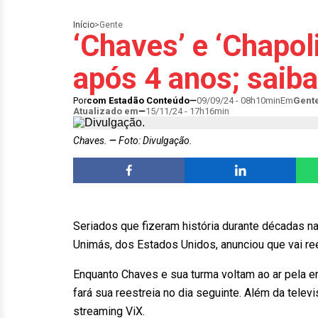
Início
>
Gente
‘Chaves’ e ‘Chapol
após 4 anos; saiba
Por
com Estadão Conteúdo
09/09/24 - 08h10min
Em
Gent
Atualizado em
15/11/24 - 17h16min
Chaves.
Foto: Divulgação.
Seriados que fizeram história durante décadas na
Unimás, dos Estados Unidos, anunciou que vai ree
Enquanto Chaves e sua turma voltam ao ar pela em
fará sua reestreia no dia seguinte. Além da tele
streaming ViX.