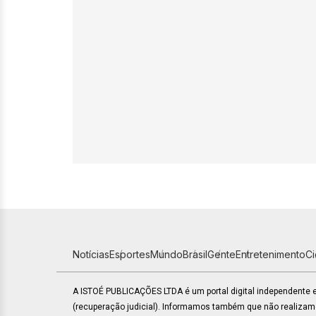
Notícias
Esportes
Mundo
Brasil
Gente
Entretenimento
C
A ISTOÉ PUBLICAÇÕES LTDA é um portal digital independente
(recuperação judicial). Informamos também que não realiza