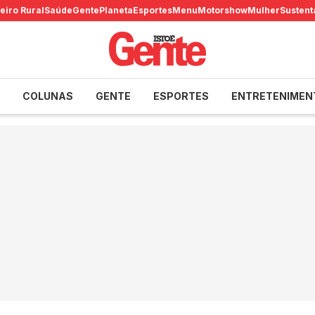
eiro Rural
Saúde
Gente
Planeta
Esportes
Menu
Motorshow
Mulher
Sustent
COLUNAS
GENTE
ESPORTES
ENTRETENIMEN