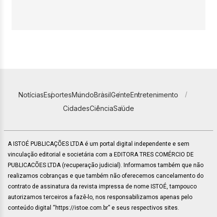
Notícias
Esportes
Mundo
Brasil
Gente
Entretenimento
Cidades
Ciência
Saúde
A ISTOÉ PUBLICAÇÕES LTDA é um portal digital independente e sem
vinculação editorial e societária com a EDITORA TRES COMÉRCIO DE
PUBLICACÕES LTDA (recuperação judicial). Informamos também que não
realizamos cobranças e que também não oferecemos cancelamento do
contrato de assinatura da revista impressa de nome ISTOÉ, tampouco
autorizamos terceiros a fazê-lo, nos responsabilizamos apenas pelo
conteúdo digital “https://istoe.com.br” e seus respectivos sites.