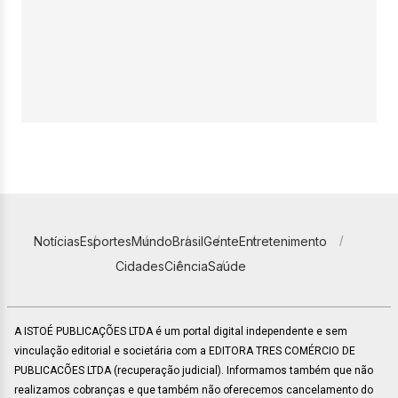
Notícias
Esportes
Mundo
Brasil
Gente
Entretenimento
Cidades
Ciência
Saúde
A ISTOÉ PUBLICAÇÕES LTDA é um portal digital independente e sem
vinculação editorial e societária com a EDITORA TRES COMÉRCIO DE
PUBLICACÕES LTDA (recuperação judicial). Informamos também que não
realizamos cobranças e que também não oferecemos cancelamento do