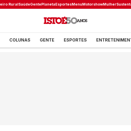
eiro Rural
Saúde
Gente
Planeta
Esportes
Menu
Motorshow
Mulher
Sustent
COLUNAS
GENTE
ESPORTES
ENTRETENIMEN