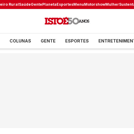
eiro Rural
Saúde
Gente
Planeta
Esportes
Menu
Motorshow
Mulher
Sustent
COLUNAS
GENTE
ESPORTES
ENTRETENIMEN