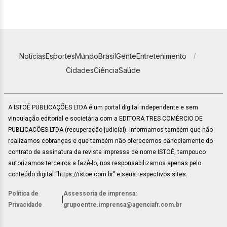
Notícias
Esportes
Mundo
Brasil
Gente
Entretenimento
Cidades
Ciência
Saúde
A ISTOÉ PUBLICAÇÕES LTDA é um portal digital independente e sem
vinculação editorial e societária com a EDITORA TRES COMÉRCIO DE
PUBLICACÕES LTDA (recuperação judicial). Informamos também que não
realizamos cobranças e que também não oferecemos cancelamento do
contrato de assinatura da revista impressa de nome ISTOÉ, tampouco
autorizamos terceiros a fazê-lo, nos responsabilizamos apenas pelo
conteúdo digital “https://istoe.com.br” e seus respectivos sites.
Política de
Assessoria de imprensa:
|
Privacidade
grupoentre.imprensa@agenciafr.com.br