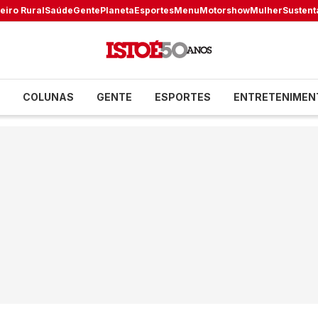
eiro Rural
Saúde
Gente
Planeta
Esportes
Menu
Motorshow
Mulher
Sustent
COLUNAS
GENTE
ESPORTES
ENTRETENIMEN