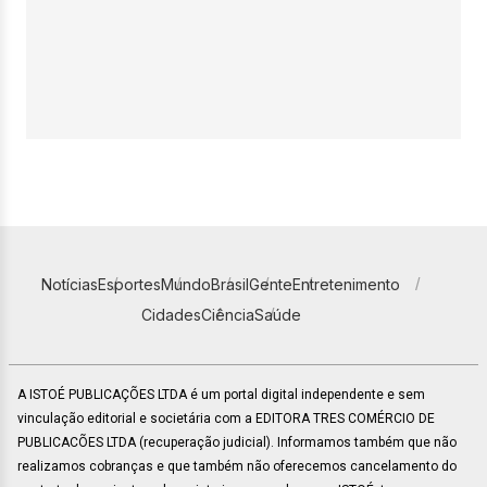
Notícias
Esportes
Mundo
Brasil
Gente
Entretenimento
Cidades
Ciência
Saúde
A ISTOÉ PUBLICAÇÕES LTDA é um portal digital independente e sem
vinculação editorial e societária com a EDITORA TRES COMÉRCIO DE
PUBLICACÕES LTDA (recuperação judicial). Informamos também que não
realizamos cobranças e que também não oferecemos cancelamento do