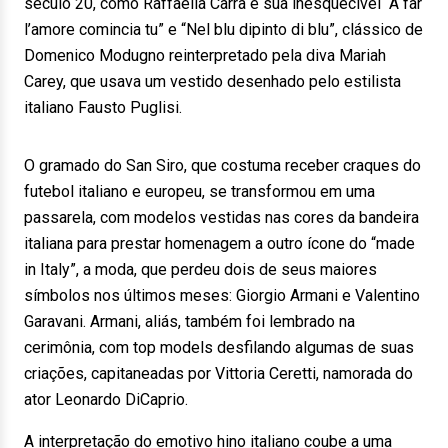
século 20, como Raffaella Carrà e sua inesquecível “A far
l’amore comincia tu” e “Nel blu dipinto di blu”, clássico de
Domenico Modugno reinterpretado pela diva Mariah
Carey, que usava um vestido desenhado pelo estilista
italiano Fausto Puglisi.
O gramado do San Siro, que costuma receber craques do
futebol italiano e europeu, se transformou em uma
passarela, com modelos vestidas nas cores da bandeira
italiana para prestar homenagem a outro ícone do “made
in Italy”, a moda, que perdeu dois de seus maiores
símbolos nos últimos meses: Giorgio Armani e Valentino
Garavani. Armani, aliás, também foi lembrado na
cerimônia, com top models desfilando algumas de suas
criações, capitaneadas por Vittoria Ceretti, namorada do
ator Leonardo DiCaprio.
A interpretação do emotivo hino italiano coube a uma