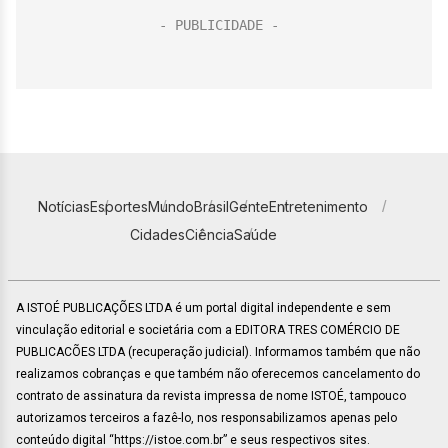
Notícias
Esportes
Mundo
Brasil
Gente
Entretenimento
Cidades
Ciência
Saúde
A ISTOÉ PUBLICAÇÕES LTDA é um portal digital independente e sem
vinculação editorial e societária com a EDITORA TRES COMÉRCIO DE
PUBLICACÕES LTDA (recuperação judicial). Informamos também que não
realizamos cobranças e que também não oferecemos cancelamento do
contrato de assinatura da revista impressa de nome ISTOÉ, tampouco
autorizamos terceiros a fazê-lo, nos responsabilizamos apenas pelo
conteúdo digital “https://istoe.com.br” e seus respectivos sites.