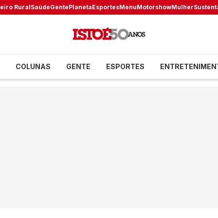
eiro Rural
Saúde
Gente
Planeta
Esportes
Menu
Motorshow
Mulher
Sustent
COLUNAS
GENTE
ESPORTES
ENTRETENIMEN