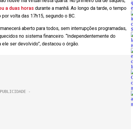
ão houve fila virtual nesta quarta. No primeiro dia de saques,
u a duas horas
durante a manhã. Ao longo da tarde, o tempo
 por volta das 17h15, segundo o BC.
rmanecerá aberto para todos, sem interrupções programadas,
quecidos no sistema financeiro. “Independentemente do
 ele ser devolvido”, destacou o órgão.