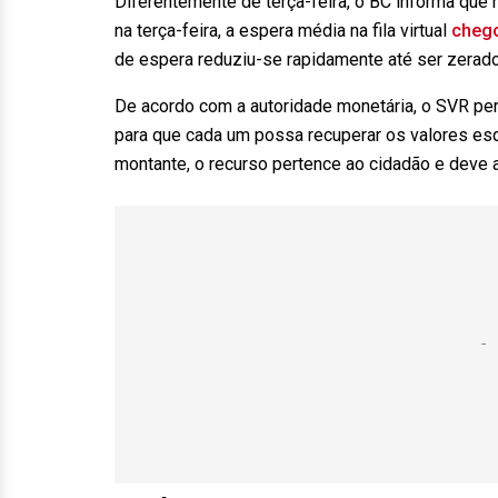
Diferentemente de terça-feira, o BC informa que n
na terça-feira, a espera média na fila virtual
chego
de espera reduziu-se rapidamente até ser zerado
De acordo com a autoridade monetária, o SVR pe
para que cada um possa recuperar os valores es
montante, o recurso pertence ao cidadão e deve a