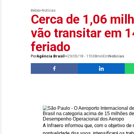
Início
>
Notícias
Cerca de 1,06 mil
vão transitar em 1
feriado
Por
Agência Brasil
29/03/18 - 11h38min
Em
Notícias
A Infraero informou que, com o objetivo de 
pontualidade dos voos, intensificará os tr