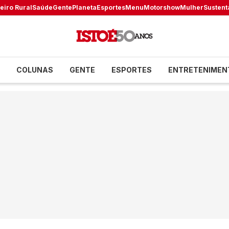
eiro Rural
Saúde
Gente
Planeta
Esportes
Menu
Motorshow
Mulher
Sustent
COLUNAS
GENTE
ESPORTES
ENTRETENIMEN