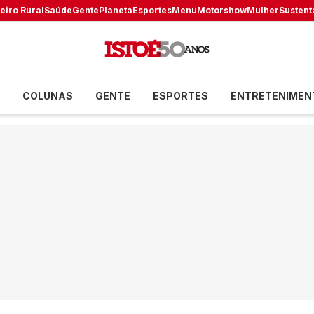
eiro Rural
Saúde
Gente
Planeta
Esportes
Menu
Motorshow
Mulher
Sustent
COLUNAS
GENTE
ESPORTES
ENTRETENIMEN