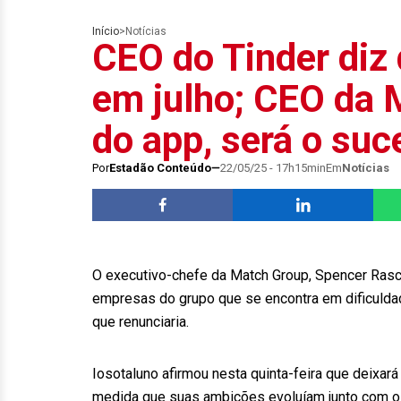
Início
>
Notícias
CEO do Tinder diz 
em julho; CEO da 
do app, será o suc
Por
Estadão Conteúdo
22/05/25 - 17h15min
Em
Notícias
O executivo-chefe da Match Group, Spencer Rasco
empresas do grupo que se encontra em dificuldad
que renunciaria.
Iosotaluno afirmou nesta quinta-feira que deixará
medida que suas ambições evoluíam junto com o 