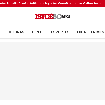
eiro Rural
Saúde
Gente
Planeta
Esportes
Menu
Motorshow
Mulher
Sustent
COLUNAS
GENTE
ESPORTES
ENTRETENIMEN