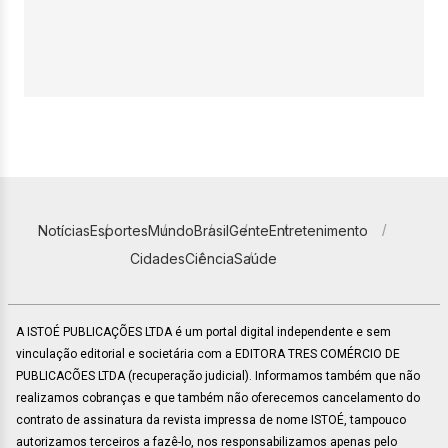
Notícias
Esportes
Mundo
Brasil
Gente
Entretenimento
Cidades
Ciência
Saúde
A ISTOÉ PUBLICAÇÕES LTDA é um portal digital independente e sem
vinculação editorial e societária com a EDITORA TRES COMÉRCIO DE
PUBLICACÕES LTDA (recuperação judicial). Informamos também que não
realizamos cobranças e que também não oferecemos cancelamento do
contrato de assinatura da revista impressa de nome ISTOÉ, tampouco
autorizamos terceiros a fazê-lo, nos responsabilizamos apenas pelo