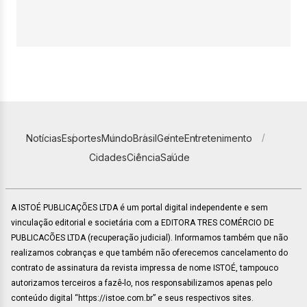
Notícias
Esportes
Mundo
Brasil
Gente
Entretenimento
Cidades
Ciência
Saúde
A ISTOÉ PUBLICAÇÕES LTDA é um portal digital independente e sem
vinculação editorial e societária com a EDITORA TRES COMÉRCIO DE
PUBLICACÕES LTDA (recuperação judicial). Informamos também que não
realizamos cobranças e que também não oferecemos cancelamento do
contrato de assinatura da revista impressa de nome ISTOÉ, tampouco
autorizamos terceiros a fazê-lo, nos responsabilizamos apenas pelo
conteúdo digital “https://istoe.com.br” e seus respectivos sites.