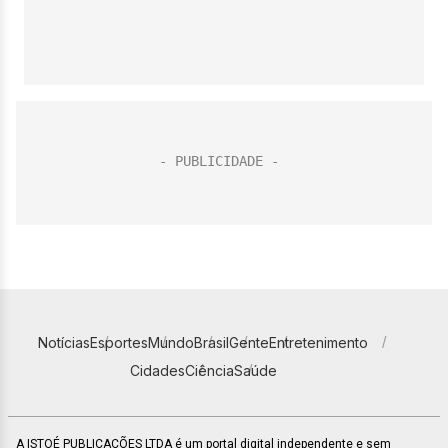
Notícias
Esportes
Mundo
Brasil
Gente
Entretenimento
Cidades
Ciência
Saúde
A ISTOÉ PUBLICAÇÕES LTDA é um portal digital independente e sem