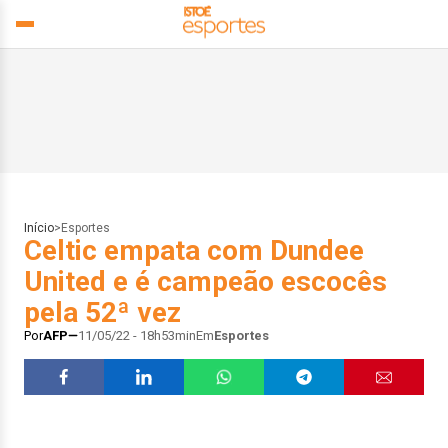
Início
>
Esportes
Celtic empata com Dundee
United e é campeão escocês
pela 52ª vez
Por
AFP
11/05/22 - 18h53min
Em
Esportes