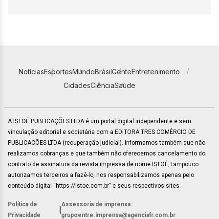
Notícias
Esportes
Mundo
Brasil
Gente
Entretenimento
Cidades
Ciência
Saúde
A ISTOÉ PUBLICAÇÕES LTDA é um portal digital independente e sem
vinculação editorial e societária com a EDITORA TRES COMÉRCIO DE
PUBLICACÕES LTDA (recuperação judicial). Informamos também que não
realizamos cobranças e que também não oferecemos cancelamento do
contrato de assinatura da revista impressa de nome ISTOÉ, tampouco
autorizamos terceiros a fazê-lo, nos responsabilizamos apenas pelo
conteúdo digital “https://istoe.com.br” e seus respectivos sites.
Política de
Assessoria de imprensa:
|
Privacidade
grupoentre.imprensa@agenciafr.com.br