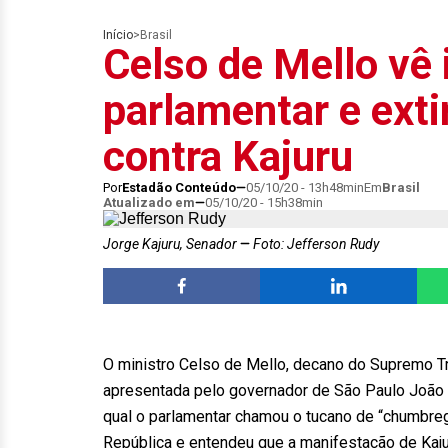
Início
>
Brasil
Celso de Mello vê
parlamentar e ext
contra Kajuru
Por
Estadão Conteúdo
05/10/20 - 13h48min
Em
Brasil
Atualizado em
05/10/20 - 15h38min
Jorge Kajuru, Senador
Foto: Jefferson Rudy
O ministro Celso de Mello, decano do Supremo Tri
apresentada pelo governador de São Paulo João D
qual o parlamentar chamou o tucano de “chumbrega
República e entendeu que a manifestação de Kajur