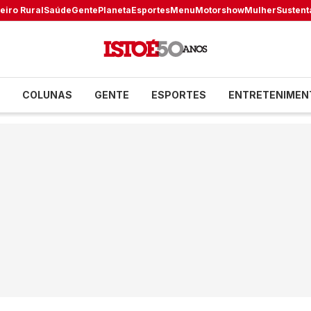
eiro Rural
Saúde
Gente
Planeta
Esportes
Menu
Motorshow
Mulher
Sustent
COLUNAS
GENTE
ESPORTES
ENTRETENIMEN