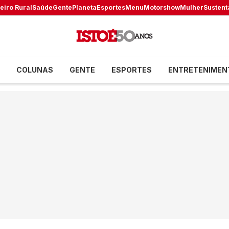
eiro Rural
Saúde
Gente
Planeta
Esportes
Menu
Motorshow
Mulher
Sustent
COLUNAS
GENTE
ESPORTES
ENTRETENIMEN