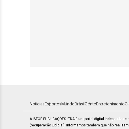
Notícias
Esportes
Mundo
Brasil
Gente
Entretenimento
C
A ISTOÉ PUBLICAÇÕES LTDA é um portal digital independente
(recuperação judicial). Informamos também que não realiza