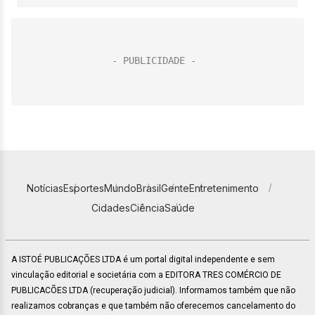
Notícias
Esportes
Mundo
Brasil
Gente
Entretenimento
Cidades
Ciência
Saúde
A ISTOÉ PUBLICAÇÕES LTDA é um portal digital independente e sem
vinculação editorial e societária com a EDITORA TRES COMÉRCIO DE
PUBLICACÕES LTDA (recuperação judicial). Informamos também que não
realizamos cobranças e que também não oferecemos cancelamento do