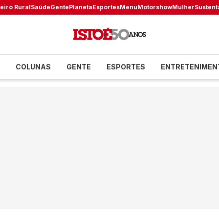
eiro Rural
Saúde
Gente
Planeta
Esportes
Menu
Motorshow
Mulher
Sustent
COLUNAS
GENTE
ESPORTES
ENTRETENIMEN