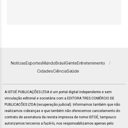
Notícias
Esportes
Mundo
Brasil
Gente
Entretenimento
Cidades
Ciência
Saúde
A ISTOÉ PUBLICAÇÕES LTDA é um portal digital independente e sem
vinculação editorial e societária com a EDITORA TRES COMÉRCIO DE
PUBLICACÕES LTDA (recuperação judicial). Informamos também que não
realizamos cobranças e que também não oferecemos cancelamento do
contrato de assinatura da revista impressa de nome ISTOÉ, tampouco
autorizamos terceiros a fazê-lo, nos responsabilizamos apenas pelo