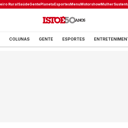
eiro Rural
Saúde
Gente
Planeta
Esportes
Menu
Motorshow
Mulher
Sustent
COLUNAS
GENTE
ESPORTES
ENTRETENIMEN