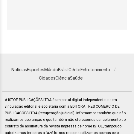
Notícias
Esportes
Mundo
Brasil
Gente
Entretenimento
Cidades
Ciência
Saúde
A ISTOÉ PUBLICAÇÕES LTDA é um portal digital independente e sem
vinculação editorial e societária com a EDITORA TRES COMÉRCIO DE
PUBLICACÕES LTDA (recuperação judicial). Informamos também que não
realizamos cobranças e que também não oferecemos cancelamento do
contrato de assinatura da revista impressa de nome ISTOÉ, tampouco
autorizamos terceiros a fazê-lo, nos responsabilizamos apenas pelo