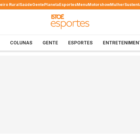
eiro Rural
Saúde
Gente
Planeta
Esportes
Menu
Motorshow
Mulher
Sustent
COLUNAS
GENTE
ESPORTES
ENTRETENIMEN