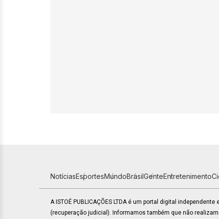
Notícias
Esportes
Mundo
Brasil
Gente
Entretenimento
C
A ISTOÉ PUBLICAÇÕES LTDA é um portal digital independente
(recuperação judicial). Informamos também que não realiza