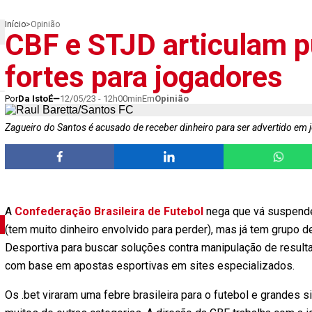
Início
>
Opinião
CBF e STJD articulam 
fortes para jogadores
Por
Da IstoÉ
12/05/23 - 12h00min
Em
Opinião
Zagueiro do Santos é acusado de receber dinheiro para ser advertido em 
A
Confederação Brasileira de Futebol
nega que vá suspend
(tem muito dinheiro envolvido para perder), mas já tem grupo d
Desportiva para buscar soluções contra manipulação de result
com base em apostas esportivas em sites especializados.
Os .bet viraram uma febre brasileira para o futebol e grandes s