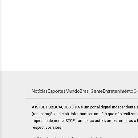
Notícias
Esportes
Mundo
Brasil
Gente
Entretenimento
C
A ISTOÉ PUBLICAÇÕES LTDA é um portal digital independente
(recuperação judicial). Informamos também que não realiza
impressa de nome ISTOÉ, tampouco autorizamos terceiros a fa
respectivos sites.