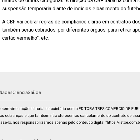
muitos de outras categorias. A direção da CBF trabalha com a i
suspensão temporária diante de indícios e banimento do futeb
A CBF vai cobrar regras de compliance claras em contratos do
também serão cobrados, por diferentes órgãos, para retirar apo
cartão vermelho”, etc.
idades
Ciência
Saúde
 e sem vinculação editorial e societária com a EDITORA TRES COMÉRCIO DE PU
mos cobranças e que também não oferecemos cancelamento do contrato de assin
zê-lo, nos responsabilizamos apenas pelo conteúdo digital “https://istoe.com.b