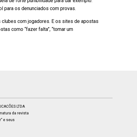
deia de forte punibilidade para dar exemplo:
ol para os denunciados com provas.
s clubes com jogadores. E os sites de apostas
stas como “fazer falta”, “tomar um
BLICACÕES LTDA
atura da revista
r” e seus