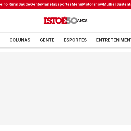
eiro Rural
Saúde
Gente
Planeta
Esportes
Menu
Motorshow
Mulher
Sustent
COLUNAS
GENTE
ESPORTES
ENTRETENIMEN