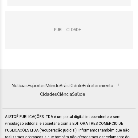
Notícias
Esportes
Mundo
Brasil
Gente
Entretenimento
Cidades
Ciência
Saúde
A ISTOÉ PUBLICAÇÕES LTDA é um portal digital independente e sem
vinculação editorial e societária com a EDITORA TRES COMÉRCIO DE
PUBLICACÕES LTDA (recuperação judicial). Informamos também que não
realizamos cobranças e que também não oferecemos cancelamento do