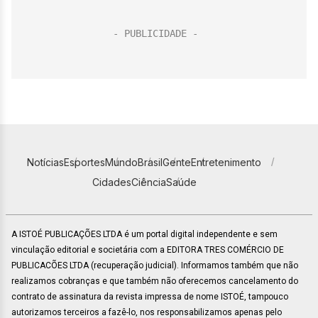
Notícias
Esportes
Mundo
Brasil
Gente
Entretenimento
Cidades
Ciência
Saúde
A ISTOÉ PUBLICAÇÕES LTDA é um portal digital independente e sem
vinculação editorial e societária com a EDITORA TRES COMÉRCIO DE
PUBLICACÕES LTDA (recuperação judicial). Informamos também que não
realizamos cobranças e que também não oferecemos cancelamento do
contrato de assinatura da revista impressa de nome ISTOÉ, tampouco
autorizamos terceiros a fazê-lo, nos responsabilizamos apenas pelo