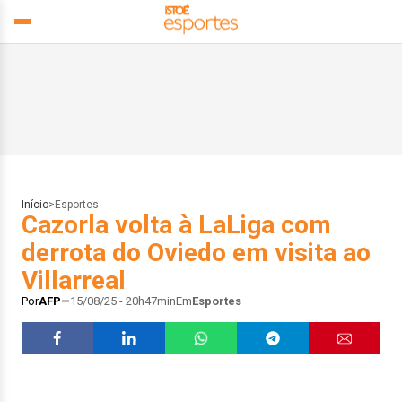
Início
>
Esportes
Cazorla volta à LaLiga com
derrota do Oviedo em visita ao
Villarreal
Por
AFP
15/08/25 - 20h47min
Em
Esportes