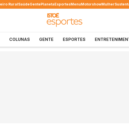
eiro Rural
Saúde
Gente
Planeta
Esportes
Menu
Motorshow
Mulher
Sustent
COLUNAS
GENTE
ESPORTES
ENTRETENIMEN