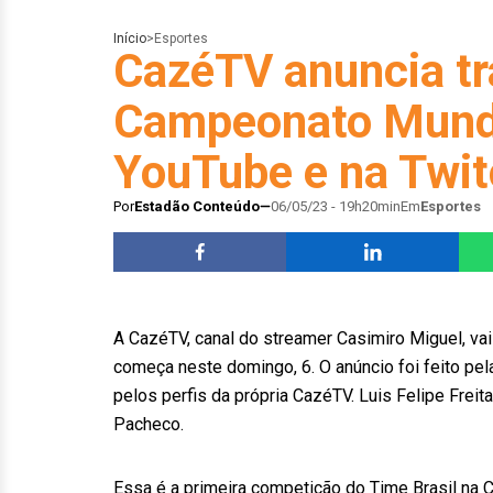
Início
>
Esportes
CazéTV anuncia t
Campeonato Mundi
YouTube e na Twi
Por
Estadão Conteúdo
06/05/23 - 19h20min
Em
Esportes
A CazéTV, canal do streamer Casimiro Miguel, vai
começa neste domingo, 6. O anúncio foi feito pela
pelos perfis da própria CazéTV. Luis Felipe Frei
Pacheco.
Essa é a primeira competição do Time Brasil na C