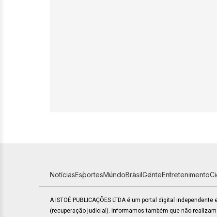
Notícias
Esportes
Mundo
Brasil
Gente
Entretenimento
C
A ISTOÉ PUBLICAÇÕES LTDA é um portal digital independente
(recuperação judicial). Informamos também que não realiza