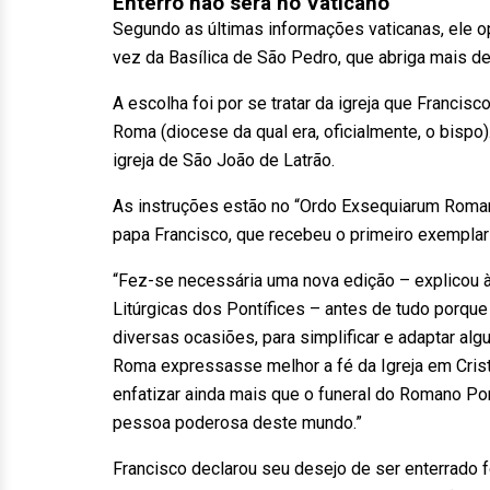
Enterro não será no Vaticano
Segundo as últimas informações vaticanas, ele o
vez da Basílica de São Pedro, que abriga mais d
A escolha foi por se tratar da igreja que Francis
Roma (diocese da qual era, oficialmente, o bispo)
igreja de São João de Latrão.
As instruções estão no “Ordo Exsequiarum Romani
papa Francisco, que recebeu o primeiro exempla
“Fez-se necessária uma nova edição – explicou 
Litúrgicas dos Pontífices – antes de tudo porq
diversas ocasiões, para simplificar e adaptar al
Roma expressasse melhor a fé da Igreja em Cristo
enfatizar ainda mais que o funeral do Romano Pon
pessoa poderosa deste mundo.”
Francisco declarou seu desejo de ser enterrado 