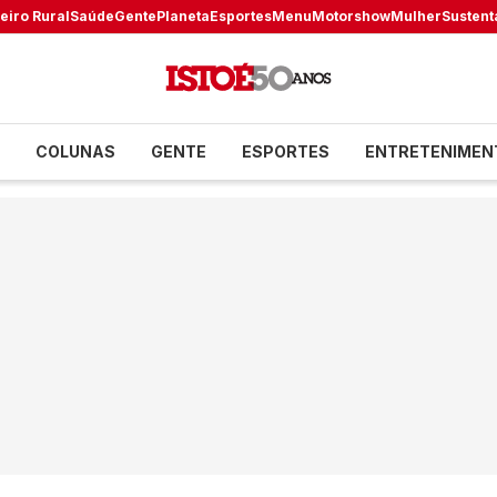
eiro Rural
Saúde
Gente
Planeta
Esportes
Menu
Motorshow
Mulher
Sustent
COLUNAS
GENTE
ESPORTES
ENTRETENIMEN