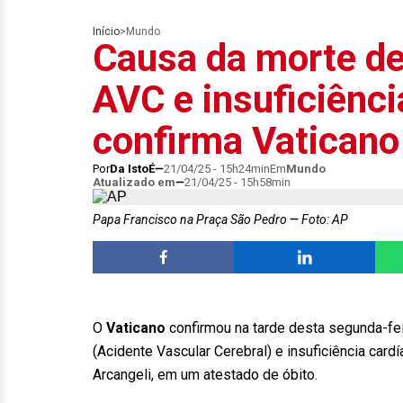
Início
>
Mundo
Causa da morte de
AVC e insuficiênci
confirma Vaticano
Por
Da IstoÉ
21/04/25 - 15h24min
Em
Mundo
Atualizado em
21/04/25 - 15h58min
Papa Francisco na Praça São Pedro
Foto: AP
O
Vaticano
confirmou na tarde desta segunda-fei
(Acidente Vascular Cerebral) e insuficiência card
Arcangeli, em um atestado de óbito.