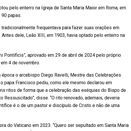
ptou pelo enterro na Igreja de Santa Maria Maior em Roma, em
e 90 papas.
co tradicionalmente frequentava para fazer suas orações em
. Antes dele, Leão XIII, em 1903, havia optado pelo enterro na
 Pontificis”, aprovado em 29 de abril de 2024 pelo próprio
r em 4 de novembro.
à época o arcebispo Diego Ravelli, Mestre das Celebrações
ue o papa Francisco pediu, como ele mesmo declarou em
guns ritos de forma que a celebração das exéquias do Bispo de
 Ressuscitado”, disse. “O rito renovado, ademais, deveria
tífice é o de um pastor e discípulo de Cristo e não de uma
fora do Vaticano em 2023. “Quero ser sepultado em Santa Maria